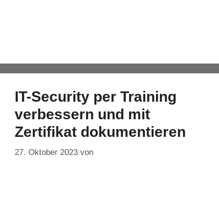
Phishing
Automatisch von WPeMatico hinzugefügt
IT-Security per Training
ver­bes­sern und mit
Zertifikat dokumentieren
27. Oktober 2023
von
DF-Admin
Auf einen Blick: – Eine gute IT-Security im