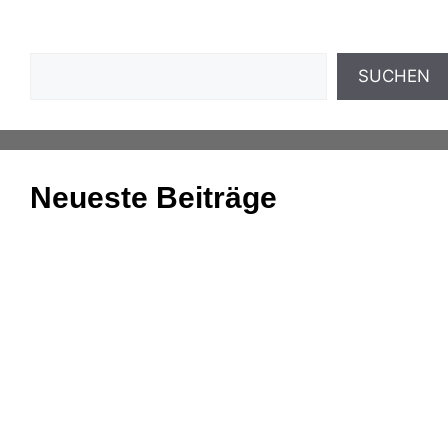
Suchen
SUCHEN
Neueste Beiträge
Einnahmenüberschussrechnung: Das Wichtigste
zusammengefasst
Aufgaben und Grundlagen der Anlagenbuchhaltung
Kassenmeldung – Änderungen fristgerecht
übermitteln
Konsolidierung – was bedeutet das eigentlich?
DATEV-Marktplatz Expo 2025: Partnerlösungen im