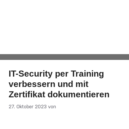
E-Mail-
Verschlüsselung
Automatisch von WPeMatico hinzugefügt
IT-Security per Training
ver­bes­sern und mit
Zertifikat dokumentieren
27. Oktober 2023
von
DF-Admin