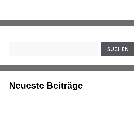
Engineering
Suchen
SUCHEN
Neueste Beiträge
Einnahmenüberschussrechnung: Das Wichtigste
zusammengefasst
Aufgaben und Grundlagen der
Anlagenbuchhaltung