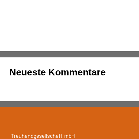
Kassenmeldung – Änderungen fristgerecht
übermitteln
Konsolidierung – was bedeutet das eigentlich?
DATEV-Marktplatz Expo 2025: Partnerlösungen im
Fokus
Neueste Kommentare
Es sind keine Kommentare vorhanden.
Treuhandgesellschaft mbH