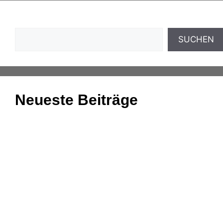
Suchen
SUCHEN
Neueste Beiträge
Einnahmenüberschussrechnung: Das Wichtigste
zusammengefasst
Aufgaben und Grundlagen der Anlagenbuchhaltung
Kassenmeldung – Änderungen fristgerecht
übermitteln
Konsolidierung – was bedeutet das eigentlich?
DATEV-Marktplatz Expo 2025: Partnerlösungen im