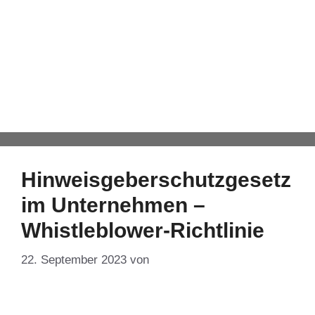
Whistleblower-
Richtlinie
Automatisch von WPeMatico hinzugefügt
Hinweisgeberschutzgesetz
im Unternehmen –
Whistleblower-Richtlinie
22. September 2023
von
DF-Admin