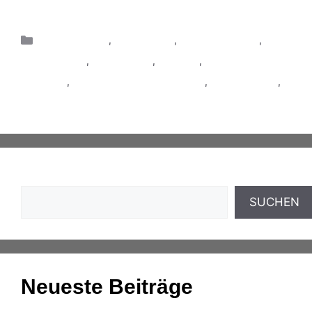
Abendschule
,
Ausbildung
,
Bildungsurlaub
,
Entwicklung
,
Fortbildung
,
Karriere
,
Lohn und
Personal
,
Mitarbeiter & Ausbildung
,
Umschulung
,
Weiterbildung
Suchen
SUCHEN
Neueste Beiträge