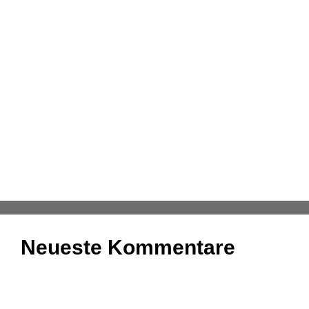
Einnahmenüberschussrechnung: Das Wichtigste
zusammengefasst
Aufgaben und Grundlagen der
Anlagenbuchhaltung
Kassenmeldung – Änderungen fristgerecht
übermitteln
Konsolidierung – was bedeutet das eigentlich?
DATEV-Marktplatz Expo 2025: Partnerlösungen im
Fokus
Neueste Kommentare
Es sind keine Kommentare vorhanden.