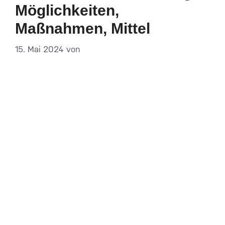
Möglichkeiten,
Maßnahmen, Mittel
15. Mai 2024
von
DF-Admin
Auf einen Blick – In Zeiten einer sich schnell
wandelnden Arbeitswelt profitieren sowohl
Unternehmen als auch Beschäftigte von
Maßnahmen zur beruflichen Weiterbildung.– Die
Agentur für Arbeit kann Weiterbildungskosten
unter bestimmten Voraussetzungen teilweise oder
sogar vollständig übernehmen.– Bei einer
Fortbildung bleibt das neu erworbene Wissen im
selben Fach, während eine Weiterbildung zum
aktuellen Fach passen kann, …
Weiterlesen