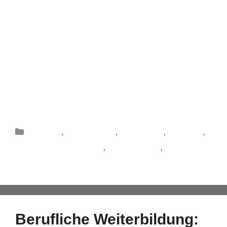
Kooperation mit dem Masterstudiengang Public
Relations und Unternehmenskommunikation der
Hochschule Ansbach ist dieser Überblicksartikel
entstanden. Die Studierenden beleuchten dabei KI
in Verbindung mit drei wesentlichen Aspekten des
Arbeitslebens: dem Onboarding, der Weiterbildung
während einer Tätigkeit und abschließend noch
dem Wissensmanagement, was …
Weiterlesen
Effizienz
,
Einarbeitung
,
Onboarding
,
Prozesse
,
Trends & Innovationen
,
Weiterbildung
,
Wissensmanagement
Berufliche Weiterbildung: