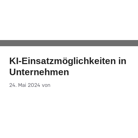
Weiterbildung
Automatisch von WPeMatico hinzugefügt
KI-Einsatzmöglichkeiten in
Unternehmen
24. Mai 2024
von
DF-Admin
Bereits heute gibt es unzählige KI-Anwendungen,
die Unternehmen in den verschiedensten
Bereichen Unterstützung versprechen. In