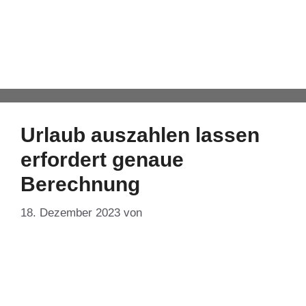
Urlaubssperre
Automatisch von WPeMatico hinzugefügt
Urlaub auszahlen lassen
erfordert genaue
Berechnung
18. Dezember 2023
von
DF-Admin
Weihnachten steht kurz bevor – wem käme da nicht