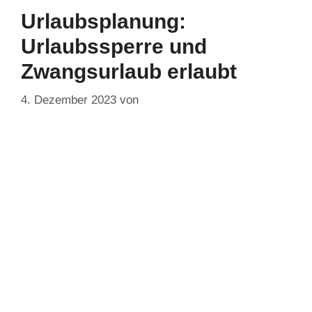
Urlaubsplanung:
Urlaubssperre und
Zwangsurlaub erlaubt
4. Dezember 2023
von
DF-Admin
Die Herbstferien sind seit einigen Wochen vorbei,
bald läutet die Weihnachtspause die nächste
Ferienzeit ein. Unternehmerinnen und Unternehmer
sollten aber schon jetzt über den Dezember
hinausdenken und mit der Jahresurlaubsplanung für
2024 beginnen. Denn der Arbeitgeber kann von den
Beschäftigten eine persönliche Urlaubsplanung
verlangen und vorgeben, bis wann Mitarbeiter diese