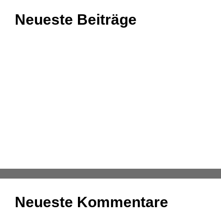
Neueste Beiträge
Einnahmenüberschussrechnung: Das Wichtigste
zusammengefasst
Aufgaben und Grundlagen der Anlagenbuchhaltung
Kassenmeldung – Änderungen fristgerecht
übermitteln
Konsolidierung – was bedeutet das eigentlich?
DATEV-Marktplatz Expo 2025: Partnerlösungen im
Fokus
Neueste Kommentare