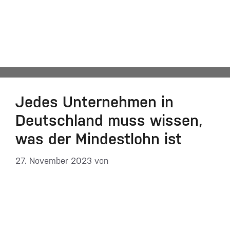
Urlaubsgeld
Automatisch von WPeMatico hinzugefügt
Jedes Unternehmen in
Deutschland muss wissen,
was der Mindestlohn ist
27. November 2023
von
DF-Admin
Auf einen Blick: – In Deutschland steht den