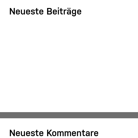
Neueste Beiträge
Einnahmenüberschussrechnung: Das Wichtigste
zusammengefasst
Aufgaben und Grundlagen der
Anlagenbuchhaltung
Kassenmeldung – Änderungen fristgerecht
übermitteln
Konsolidierung – was bedeutet das eigentlich?
DATEV-Marktplatz Expo 2025: Partnerlösungen im
Fokus
Neueste Kommentare