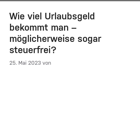
Wie viel Urlaubsgeld
bekommt man –
möglicherweise sogar
steuerfrei?
25. Mai 2023
von
DF-Admin
Der Sommer rückt nähert, und damit wird ein im
Freundeskreis oft diskutiertes Thema wieder
aktuell: Wie viel Urlaubsgeld bekommt man? Ob
beim Grillen oder anderen geselligen Aktivitäten,
die meisten Beschäftigten sprechen irgendwann
darüber, wann man Urlaubsgeld kriegt und wie