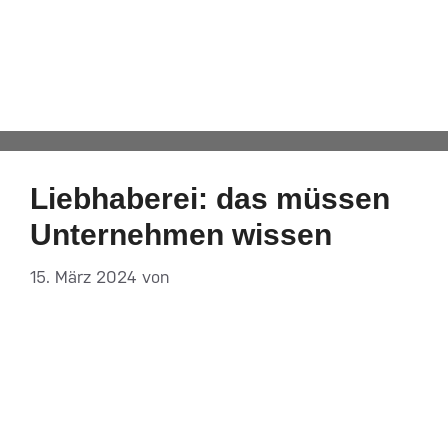
Steuern
Automatisch von WPeMatico hinzugefügt
Liebhaberei: das müssen
Unternehmen wissen
15. März 2024
von
DF-Admin
Auf einen Blick – Wenn eine steuerpflichtige
Person eine Tätigkeit ohne
Gewinnerzielungsabsicht ausübt, gilt das laut