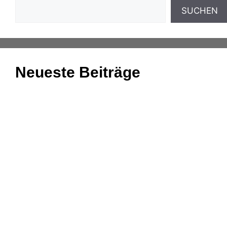
SUCHEN
Neueste Beiträge
Einnahmenüberschussrechnung: Das Wichtigste
zusammengefasst
Aufgaben und Grundlagen der
Anlagenbuchhaltung
Kassenmeldung – Änderungen fristgerecht
übermitteln
Konsolidierung – was bedeutet das eigentlich?
DATEV-Marktplatz Expo 2025: Partnerlösungen im
Fokus