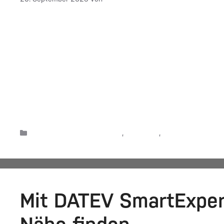
Der eine oder die andere von Ihnen erinnert sich sic
Armbänder aus Fischereinetzen produziert, war ein
‚Gemeinsam besser machen‘, als diese 2020 startet
wie sie sind: als echte Macher. Sie haben auch Einbl
Weiterlesen
Gemeinsam besser machen
,
Kampagne
,
Produkte & Lösun
Mit DATEV SmartExper