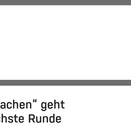
KANZLEI
LEISTUNGEN
KARRIERE
rater
achen“ geht
ächste Runde