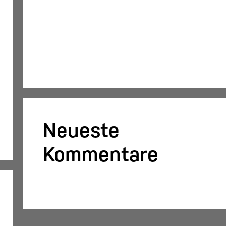
fristgerecht übermitteln
Konsolidierung – was bedeutet das
eigentlich?
DATEV-Marktplatz Expo 2025:
Partnerlösungen im Fokus
Neueste
Kommentare
Es sind keine Kommentare vorhanden.