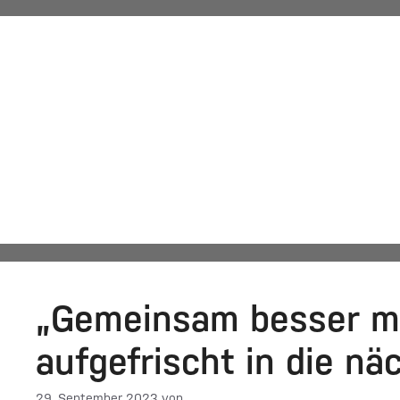
Steuerbe
Automatisch von WPeMatico hinzugefügt
„Gemeinsam besser m
aufgefrischt in die n
29. September 2023
von
DF-Admin