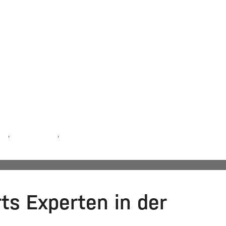
herlich noch an Bracenet. Das Hamburger Start-up, das
es von mehreren Testimonials der DATEV-Kampagne
e. Unternehmerinnen und Unternehmer wurden gezeigt,
icke gegeben, wie sie ihrer Steuerberatung …
gen
,
Steuerberater
,
Steuerberatung
ts Experten in der