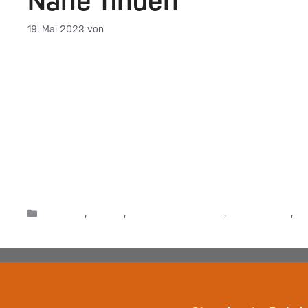
Nähe finden
19. Mai 2023
von
DF-Admin
Neben steuerlichen Themen, sehen sich Unternehme
konfrontiert. Umso wichtiger ist es für Sie als Unt
Expertise einzuholen, die der aktuellen Rechtslage g
kann, darüber war hier schon zu lesen. DATEV Smart
unberatenen Unternehmen und …
Weiterlesen
Beratung
,
Experte
,
Produkte & Lösungen
,
SmartExperts
,
St