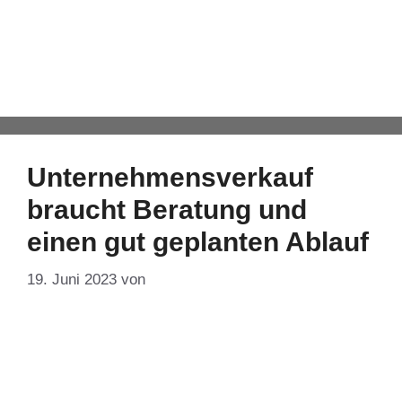
Sharedeal
Automatisch von WPeMatico hinzugefügt
Unternehmensverkauf
braucht Beratung und
einen gut geplanten Ablauf
19. Juni 2023
von
DF-Admin
Mancher Unternehmensverkauf schlägt öffentlich