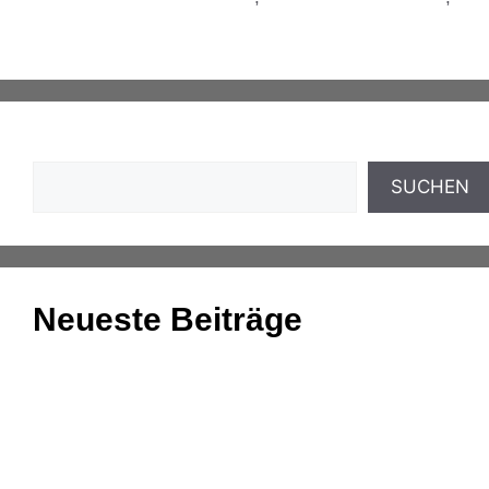
Unternehmensverkäufe
Suchen
SUCHEN
Neueste Beiträge
Einnahmenüberschussrechnung: Das Wichtigste
zusammengefasst
Aufgaben und Grundlagen der Anlagenbuchhaltung
Kassenmeldung – Änderungen fristgerecht