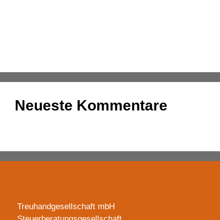
übermitteln
Konsolidierung – was bedeutet das eigentlich?
DATEV-Marktplatz Expo 2025: Partnerlösungen im
Fokus
Neueste Kommentare
Es sind keine Kommentare vorhanden.
Treuhandgesellschaft mbH
Steuerberatungsgesellschaft