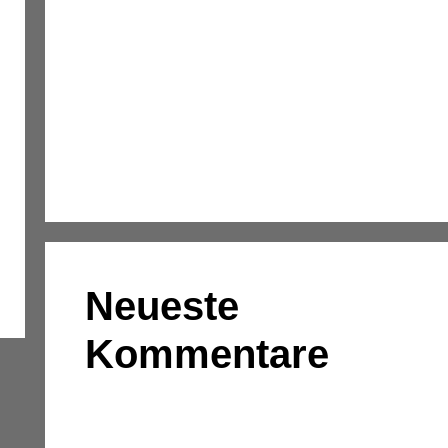
Kassenmeldung – Änderungen fristgerecht
übermitteln
Konsolidierung – was bedeutet das
eigentlich?
DATEV-Marktplatz Expo 2025:
Partnerlösungen im Fokus
Neueste
Kommentare
Es sind keine Kommentare vorhanden.