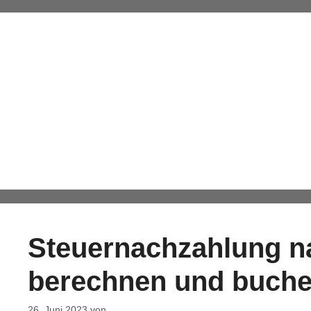
KA
Rückste
Automatisch von WPeMatico hinzugefügt
Steuernachzahlung nac
berechnen und buch
26. Juni 2023
von
DF-Admin