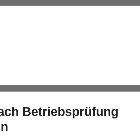
NZLEI
LEISTUNGEN
KARRIERE
llungen
h Be­triebs­prü­fung
en