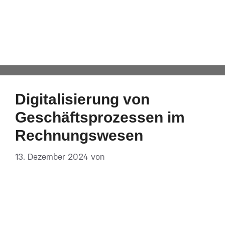
Rechnungswesen
Automatisch von WPeMatico hinzugefügt
Digitalisierung von
Geschäfts­prozessen im
Rechnungswesen
13. Dezember 2024
von
DF-Admin
Begriffe wie E-Rechnung, XRechnung, ZUGFeRD,