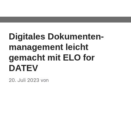
Wachstumschancengesetz
Digitales Doku­­­menten­
manage­ment leicht
gemacht mit ELO for
DATEV
20. Juli 2023
von
DF-Admin
Papierbasierte Prozesse wirken hier wie ein
Bremsklotz: Wenn es um das Erfassen, Verteilen,
Ablegen, Bearbeiten und Archivieren von