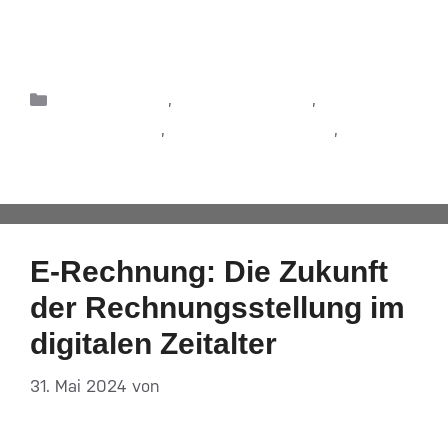
Vorschriften und Taxonomien. Um auch bei …
Weiterlesen
DATEV-Lösung
,
DATEV-Marktplatz
,
Jahresabschluss
,
Produkte & Lösungen
,
Rechnungswesen
E-Rechnung: Die Zukunft
der Rechnungsstellung im
digitalen Zeitalter
31. Mai 2024
von
DF-Admin