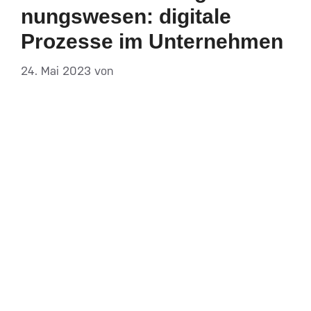
nungs­­wesen: digitale
Prozesse im Unternehmen
24. Mai 2023
von
DF-Admin
Sie haben die Stammdaten Ihrer Kunden zentral
erfasst und gepflegt, damit Sie diese für
unterschiedliche Prozesse in Ihrem Unternehmen
nutzen können? Ist der Prozess von der Anfrage
eines Kunden über die Auftragsannahme und
Lieferung der Ware bis zur Rechnungsstellung in
Ihrem Unternehmen bereits vollständig
digitalisiert und automatisiert? Und auch die
Buchung der Rechnungen und der …
Weiterlesen