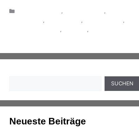
DATEV-Thementag
,
digitale Prozesse
,
Digitalisierung
,
Online-Seminar
,
Online-Workshop
,
Produkte & Lösungen
,
Rechnung
,
Rechnungswesen
Suchen
SUCHEN
Neueste Beiträge
Einnahmenüberschussrechnung: Das Wichtigste