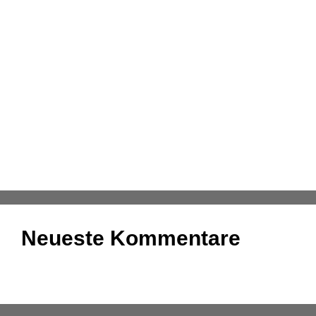
zusammengefasst
Aufgaben und Grundlagen der
Anlagenbuchhaltung
Kassenmeldung – Änderungen fristgerecht
übermitteln
Konsolidierung – was bedeutet das eigentlich?
DATEV-Marktplatz Expo 2025: Partnerlösungen im
Fokus
Neueste Kommentare
Es sind keine Kommentare vorhanden.