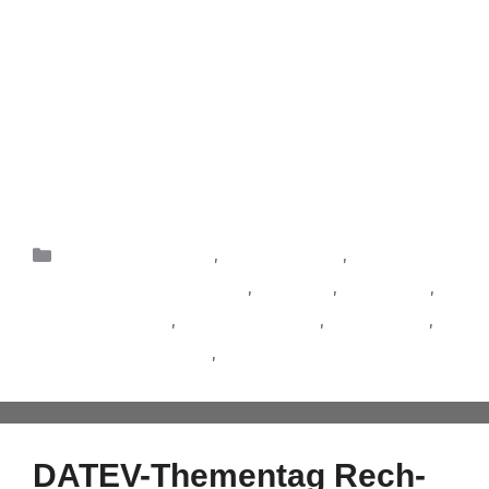
Dokumenten geht, kommt das digitale
Dokumentenmanagement gelegen. Das
Softwaremodul ELO for DATEV ist eine
Nachfolgelösung für DATEV DMS classic und
bringt Unternehmen in Sachen Digitalisierung und
Zeitersparnis einen gewaltigen Schritt voran.
Auch im VW-Autohaus Kießling in …
Weiterlesen
Automobilbranche
,
Digitalisierung
,
Dokumentenmanagement
,
IT-Trends
,
Marktplatz
,
Online-Lösungen
,
Partnerlösungen
,
Praxis-Tipps
,
Produkte & Lösungen
,
Rechnungswesen
DATEV-Thementag Rech­