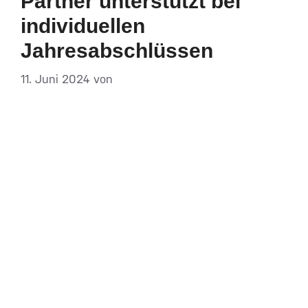
Partner unterstützt bei
individuellen
Jahresabschlüssen
11. Juni 2024
von
DF-Admin
Der Jahresabschluss gibt Auskunft über den
wirtschaftlichen Erfolg und die finanzielle Lage
von Unternehmen. Dabei ist es entscheidend,
diesen nach den richtigen Formaten und
Richtlinien fristgerecht und korrekt zu erstellen.
Mit dem Jahresabschluss auf Basis von
Kontenzwecken unterstützt DATEV
Jahresabschlussauswertungen für eine große
Anzahl der in Deutschland geltenden aktuellen