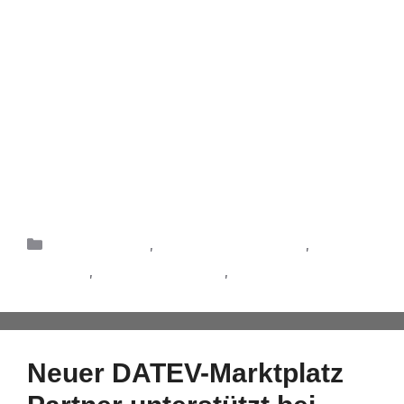
GoBD oder Cloud sind in aller Munde und ebnen
den Weg für den Sprung in eine digitale Zukunft.
Seitens des Gesetzgebers sind die rechtlichen
Voraussetzungen hierfür bereits geschaffen. Auch
technologisch sind die digitalen Prozesse längst
umsetzbar – unterstützt durch die
Standardisierung technischer
Austauschdatenformate und Datensätze. Der
Umstieg auf das papierlose …
Weiterlesen
Digitalisierung
,
Produkte & Lösungen
,
Prozesse
,
Prozessoptimierug
,
Rechnungswesen
Neuer DATEV-Marktplatz