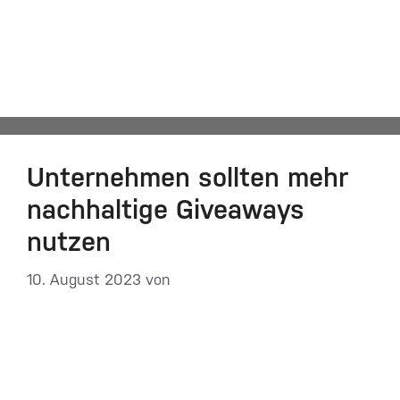
Messe
Automatisch von WPeMatico hinzugefügt
Unternehmen sollten mehr
nach­hal­ti­ge Giveaways
nutzen
10. August 2023
von
DF-Admin
Fast drei Jahre lang hatten viele Firmen für