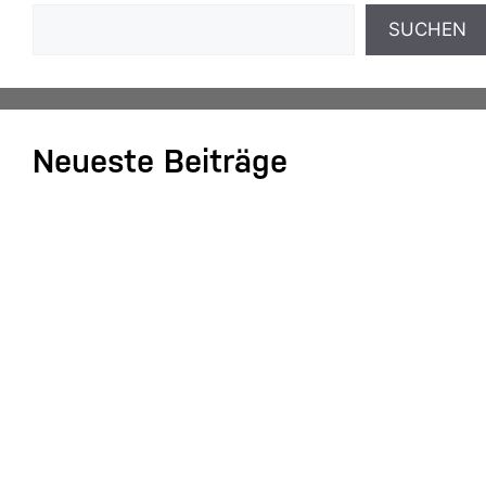
SUCHEN
Neueste Beiträge
Einnahmenüberschussrechnung: Das Wichtigste
zusammengefasst
Aufgaben und Grundlagen der
Anlagenbuchhaltung
Kassenmeldung – Änderungen fristgerecht
übermitteln
Konsolidierung – was bedeutet das eigentlich?
DATEV-Marktplatz Expo 2025: Partnerlösungen im
Fokus