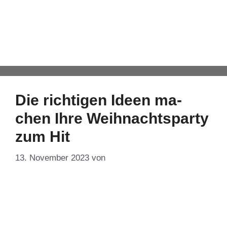
Kochkurs
Automatisch von WPeMatico hinzugefügt
Die rich­tigen Ideen ma­
chen Ih­re Weih­nachtsparty
zum Hit
13. November 2023
von
DF-Admin
Wissen Sie, was einige Ihrer Mitarbeiterinnen und