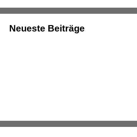
Neueste Beiträge
Einnahmenüberschussrechnung: Das Wichtigste
zusammengefasst
Aufgaben und Grundlagen der Anlagenbuchhaltung
Kassenmeldung – Änderungen fristgerecht
übermitteln
Konsolidierung – was bedeutet das eigentlich?
DATEV-Marktplatz Expo 2025: Partnerlösungen im
Fokus