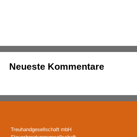
übermitteln
Konsolidierung – was bedeutet das eigentlich?
DATEV-Marktplatz Expo 2025: Partnerlösungen im
Fokus
Neueste Kommentare
Es sind keine Kommentare vorhanden.
Treuhandgesellschaft mbH