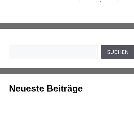
geldwerter Vorteil Firmenwagen
,
Leasing
,
Rabatt
,
Versicherung & Vorsorge
Suchen
SUCHEN
Neueste Beiträge
Einnahmenüberschussrechnung: Das Wichtigste
zusammengefasst
Aufgaben und Grundlagen der Anlagenbuchhaltung
Kassenmeldung – Änderungen fristgerecht