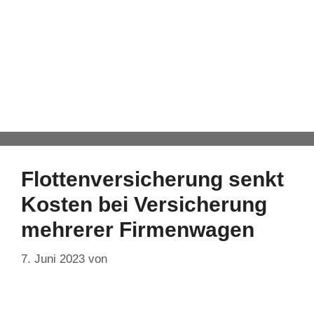
Gehalt für
Geschäftsführer
Automatisch von WPeMatico hinzugefügt
Flottenversicherung senkt
Kosten bei Versicherung
mehrerer Firmenwagen
7. Juni 2023
von
DF-Admin