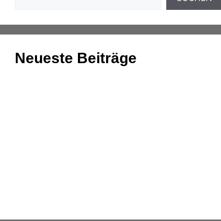
Neueste Beiträge
Einnahmenüberschussrechnung: Das Wichtigste
zusammengefasst
Aufgaben und Grundlagen der
Anlagenbuchhaltung
Kassenmeldung – Änderungen fristgerecht
übermitteln
Konsolidierung – was bedeutet das eigentlich?
DATEV-Marktplatz Expo 2025: Partnerlösungen im
Fokus