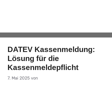
Finanzverwaltung
Automatisch von WPeMatico hinzugefügt
DATEV Kassenmeldung:
Lösung für die
Kassenmeldepflicht
7. Mai 2025
von
DF-Admin
Die Anforderungen an eine transparente und