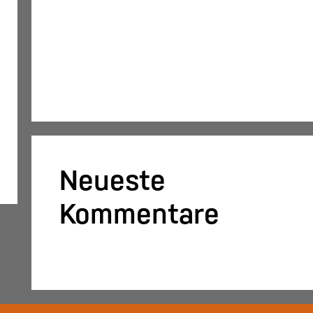
fristgerecht übermitteln
Konsolidierung – was bedeutet das
eigentlich?
DATEV-Marktplatz Expo 2025:
Partnerlösungen im Fokus
Neueste
Kommentare
Es sind keine Kommentare vorhanden.