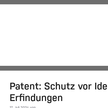
Erfindun
Automatisch von WPeMatico hinzugefügt
Patent: Schutz vor Id
Erfindungen
17. Juli 2024
von
DF-Admin