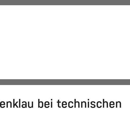
KANZLEI
LEISTUNGEN
KARRIERE
g
eenklau bei technischen