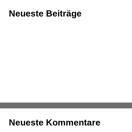
Neueste Beiträge
Einnahmenüberschussrechnung: Das Wichtigste
zusammengefasst
Aufgaben und Grundlagen der Anlagenbuchhaltung
Kassenmeldung – Änderungen fristgerecht
übermitteln
Konsolidierung – was bedeutet das eigentlich?
DATEV-Marktplatz Expo 2025: Partnerlösungen im
Fokus
Neueste Kommentare