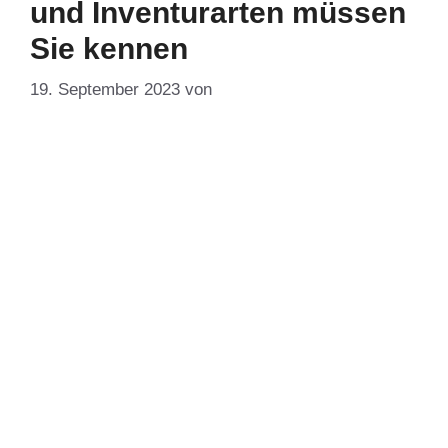
und Inventurarten müssen
Sie kennen
19. September 2023
von
DF-Admin
Bald beginnt das Weihnachtsgeschäft, dann folgt
erfahrungsgemäß bis Silvester eine
Umtauschwelle. Im Januar, wenn die Warenlager
geleert sind, ermitteln viele Unternehmen – gerade
im Einzelhandel – danach ihre aktuellen Bestände.
Diese Inventur ist für die meisten Betriebe eine
lästige Pflicht. Sie ergibt sich aus dem
Handelsgesetzbuch sowie der Abgabenordnung.
Alle bilanzierenden Unternehmen – also Kaufleute,
…
Weiterlesen