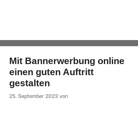
E-Mail-Marketing
Automatisch von WPeMatico hinzugefügt
Mit Bannerwerbung online
einen guten Auftritt
gestalten
25. September 2023
von
DF-Admin
Auf einen Blick: – Bannerwerbung ist eine Form