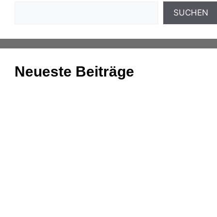
SUCHEN
Neueste Beiträge
Einnahmenüberschussrechnung: Das Wichtigste
zusammengefasst
Aufgaben und Grundlagen der
Anlagenbuchhaltung
Kassenmeldung – Änderungen fristgerecht
übermitteln
Konsolidierung – was bedeutet das eigentlich?
DATEV-Marktplatz Expo 2025: Partnerlösungen im
Fokus