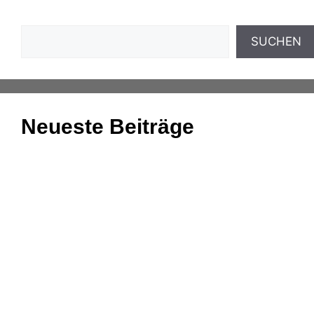
Suchen
SUCHEN
Neueste Beiträge
Einnahmenüberschussrechnung: Das Wichtigste
zusammengefasst
Aufgaben und Grundlagen der Anlagenbuchhaltung
Kassenmeldung – Änderungen fristgerecht
übermitteln
Konsolidierung – was bedeutet das eigentlich?
DATEV-Marktplatz Expo 2025: Partnerlösungen im
Fokus