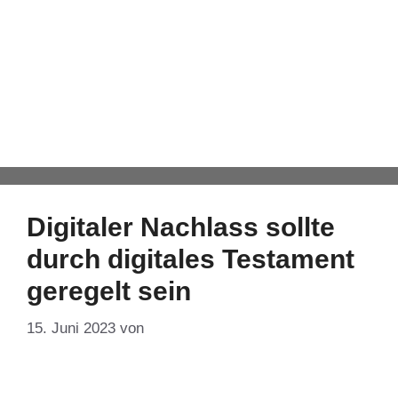
digitaler
Nachlassverwalter
Automatisch von WPeMatico hinzugefügt
Digitaler Nachlass sollte
durch digitales Testament
geregelt sein
15. Juni 2023
von
DF-Admin