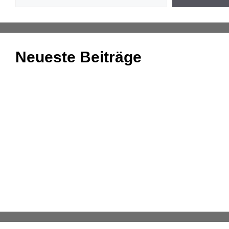
Neueste Beiträge
Einnahmenüberschussrechnung: Das Wichtigste
zusammengefasst
Aufgaben und Grundlagen der Anlagenbuchhaltung
Kassenmeldung – Änderungen fristgerecht
übermitteln
Konsolidierung – was bedeutet das eigentlich?
DATEV-Marktplatz Expo 2025: Partnerlösungen im
Fokus