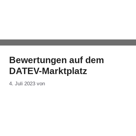
DATEV-Ökosystem
Automatisch von WPeMatico hinzugefügt
Bewertungen auf dem
DATEV-Marktplatz
4. Juli 2023
von
DF-Admin
Über 200 Partnerlösungen sind auf dem DATEV-
Marktplatz gelistet. Das erhöht den Anspruch an
das Informationsangebot der Plattform. Seit Ende