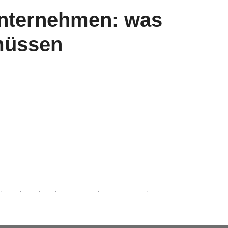
 Unternehmen: was
 müssen
hmen kennen die Situation: Potenzielle Kundinnen und
 oder Leistungen. Sie wollen die Sicherheit, dass die
 Ähnlich stellt sich die Lage bei der Personalsuche dar.
forderungen an das Arbeitsumfeld erfüllt …
Weiterlesen
R
,
CSR
,
ESG
,
ISO
,
Klimaschutz
,
Nachhaltigkeit
,
Organisation &