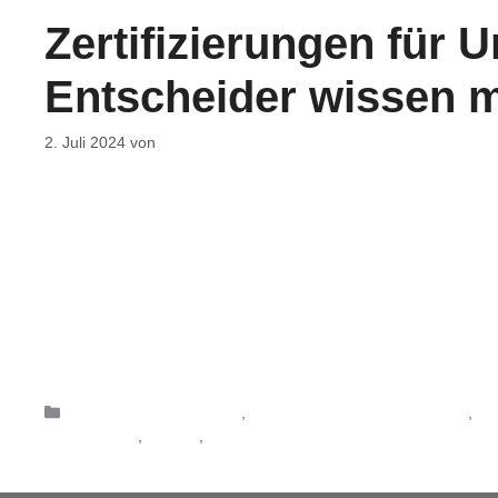
Zertifizierungen für
Entscheider wissen
2. Juli 2024
von
DF-Admin
Vertrauen ist gut, Kontrolle ist besser. Viele Unterne
Kunden wünschen Belege für die Qualität von Produkten
Zusammenarbeit auf gewisse Mindeststandards aufbaut.
Auch potenzielle Mitarbeitende erwarten, dass ihre An
Corporate Responsibility
,
Corporate Social Responsibility
,
C
Management
,
Umwelt
,
Zertifikat