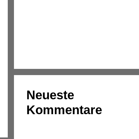
Kassenmeldung – Änderungen fristgerecht
übermitteln
Konsolidierung – was bedeutet das
eigentlich?
DATEV-Marktplatz Expo 2025:
Partnerlösungen im Fokus
Neueste
Kommentare
Es sind keine Kommentare vorhanden.