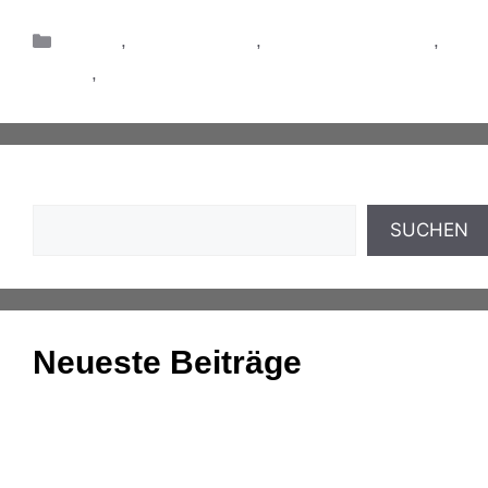
Auftrag
,
Kundenbindung
,
Marketing & Vertrieb
,
Vertrag
,
Vertrieb
Suchen
SUCHEN
Neueste Beiträge
Einnahmenüberschussrechnung: Das Wichtigste
zusammengefasst
Aufgaben und Grundlagen der Anlagenbuchhaltung