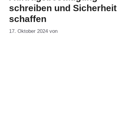
schreiben und Sicherheit
schaffen
17. Oktober 2024
von
DF-Admin
„Wer schreibt, der bleibt.“ So besagt es nicht nur
ein altes Sprichwort. Gerade im Geschäftsleben
kommt es immer mehr darauf an, Absprachen
schriftlich festzuhalten. Anders als bei der früher
bewährten Zustimmung per Handschlag, sind die
Beteiligten damit auf der sicheren Seite. Denn nur
mit einem Beleg lassen sich alle Einzelheiten
tatsächlich nachweisen. Bei einem Auftrag …
Weiterlesen