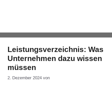
Auftrag
Automatisch von WPeMatico hinzugefügt
Leistungsverzeichnis: Was
Unternehmen dazu wissen
müssen
2. Dezember 2024
von
DF-Admin
Nur wer sämtliche Anforderungen eines potenziellen