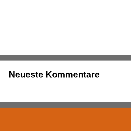
Kassenmeldung – Änderungen fristgerecht
übermitteln
Konsolidierung – was bedeutet das eigentlich?
DATEV-Marktplatz Expo 2025: Partnerlösungen im
Fokus
Neueste Kommentare
Es sind keine Kommentare vorhanden.