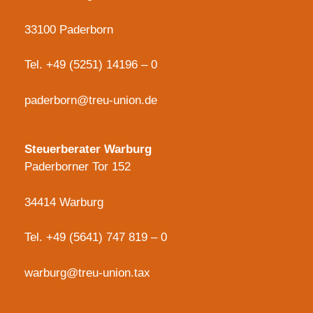
33100 Paderborn
Tel.
+49 (5251) 14196 – 0
paderborn@treu-union.de
Steuerberater Warburg
Paderborner Tor 152
34414 Warburg
Tel.
+49 (5641) 747 819 – 0
warburg@treu-union.tax